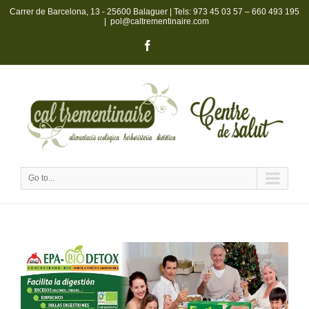
Carrer de Barcelona, 13 - 25600 Balaguer | Tels:
973 45 03 57
–
660 493 195
|
pol@caltrementinaire.com
Go to...