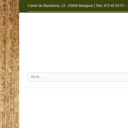
Carrer de Barcelona, 13 - 25600 Balaguer | Tels:
973 45 03 57
–
Go to...