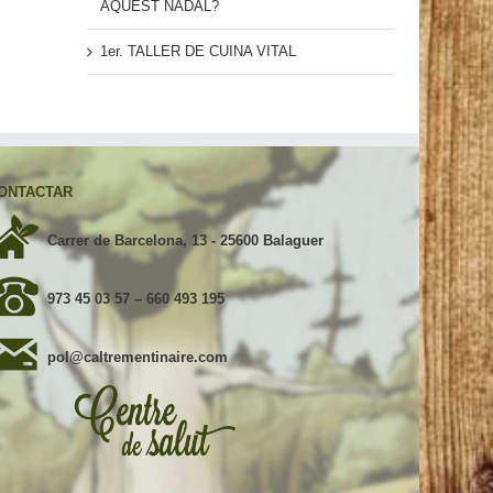
AQUEST NADAL?
1er. TALLER DE CUINA VITAL
ONTACTAR
Carrer de Barcelona, 13 - 25600 Balaguer
973 45 03 57
–
660 493 195
pol@caltrementinaire.com