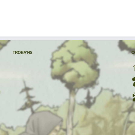
TROBA’NS
C