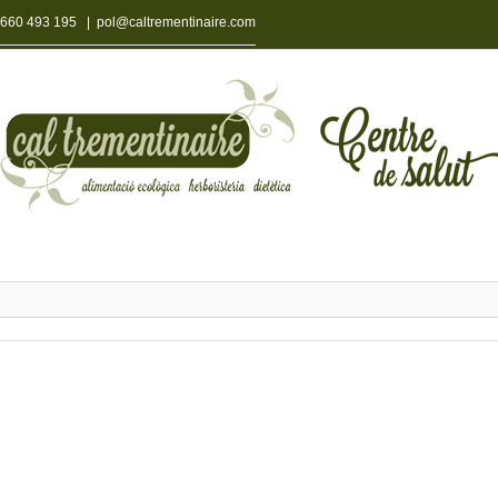
660 493 195
|
pol@caltrementinaire.com
Notícies