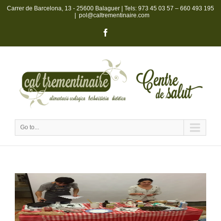
Carrer de Barcelona, 13 - 25600 Balaguer | Tels:
973 45 03 57
–
660 493 195
|
pol@caltrementinaire.com
Go to...