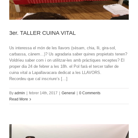
3er. TALLER CUINA VITAL
Us interessa el món de les llavors (sèsam, chia, lli, gira-sol,
carbassa, cànem…)? Us agradaria saber quines propietats tenen?
Voldríeu saber com i on utilitzar-les amb pràctiques receptes? El
proper dia 24 de febrer a les 18h. el Pol farà el tercer taller de
cuina vital a Lapallavacara dedicat a les LLAVORS.
Recordeu que cal inscriure’s […]
By
admin
|
febrer 14th, 2017
|
General
|
0 Comments
Read More