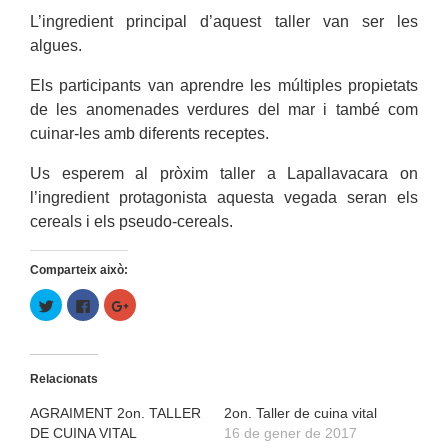
L’ingredient principal d’aquest taller van ser les
algues.
Els participants van aprendre les múltiples propietats
de les anomenades verdures del mar i també com
cuinar-les amb diferents receptes.
Us esperem al pròxim taller a Lapallavacara on
l’ingredient protagonista aquesta vegada seran els
cereals i els pseudo-cereals.
Comparteix això:
Feu
Click
Feu
clic
to
clic
per
share
per
compartir
on
compartir
al
Facebook
a
Twitter
(Opens
Google+
(Opens
in
(Opens
Relacionats
in
new
in
new
window)
new
window)
window)
AGRAIMENT 2on. TALLER
2on. Taller de cuina vital
DE CUINA VITAL
16 de gener de 2017