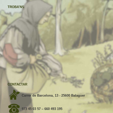
TROBA’NS
CONTACTAR
Carrer de Barcelona, 13 - 25600 Balaguer
973 45 03 57
–
660 493 195