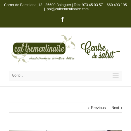
Carrer de Barcelona, 13 - 25600 Balaguer | Tels:
973 45 03 57
–
660 493 195
|
pol@caltrementinaire.com
Go to...
Previous
Next