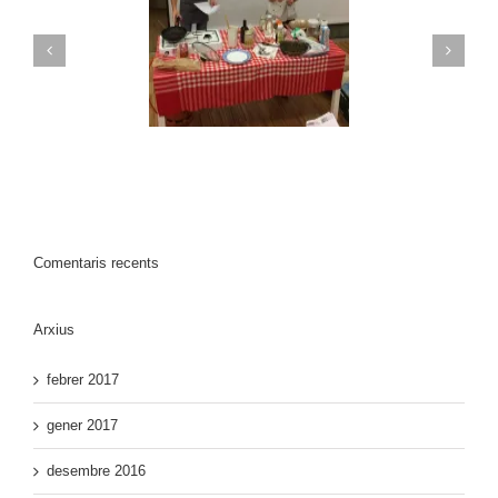
AGRAIMENT 2on.
. TALLER CUINA
TALLER DE CUINA
VITAL
VITAL
Comentaris recents
Arxius
febrer 2017
gener 2017
desembre 2016